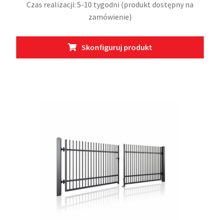
Czas realizacji: 5-10 tygodni (produkt dostępny na
zamówienie)
Ten
Skonfiguruj produkt
prod
ma
wiel
wari
Opcj
moż
wybr
na
stro
prod