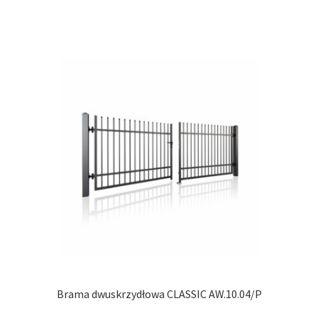
ma
wiel
wari
Opcj
moż
wybr
na
stro
prod
Brama dwuskrzydłowa CLASSIC AW.10.04/P