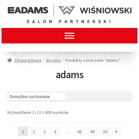
Strona główna
Wycena
Produkty oznaczone “adams”
adams
Wyświetlanie 1–12 z 600 wyników
1
2
3
4
…
48
49
50