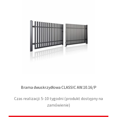
Opcj
moż
wybr
na
stro
prod
Brama dwuskrzydłowa CLASSIC AW.10.16/P
Czas realizacji: 5-10 tygodni (produkt dostępny na
zamówienie)