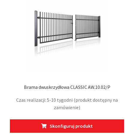
wybr
na
stro
prod
Brama dwuskrzydłowa CLASSIC AW.10.02/P
Czas realizacji: 5-10 tygodni (produkt dostępny na
zamówienie)
Ten
Skonfiguruj produkt
prod