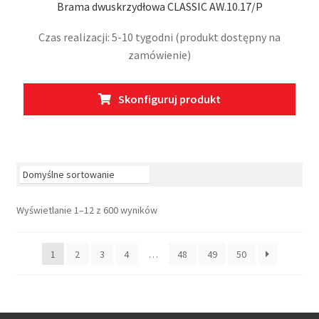
Brama dwuskrzydłowa CLASSIC AW.10.17/P
Czas realizacji: 5-10 tygodni (produkt dostępny na
zamówienie)
Ten
Skonfiguruj produkt
prod
ma
wiel
wari
Opcj
moż
Wyświetlanie 1–12 z 600 wyników
wybr
na
stro
1
2
3
4
…
48
49
50
prod