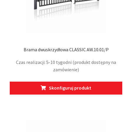
Brama dwuskrzydłowa CLASSIC AW.10.01/P
Czas realizacji: 5-10 tygodni (produkt dostępny na
zamówienie)
Ten
Skonfiguruj produkt
prod
ma
wiel
wari
Opcj
moż