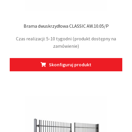
Brama dwuskrzydłowa CLASSIC AW.10.05/P
Czas realizacji: 5-10 tygodni (produkt dostępny na
zamówienie)
Ten
Skonfiguruj produkt
prod
ma
wiel
wari
Opcj
moż
wybr
na
stro