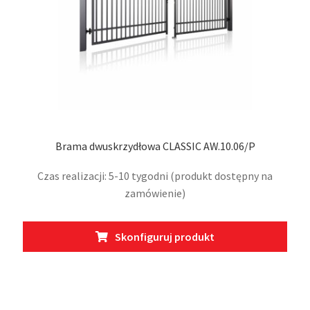
prod
Brama dwuskrzydłowa CLASSIC AW.10.06/P
Czas realizacji: 5-10 tygodni (produkt dostępny na
zamówienie)
Ten
Skonfiguruj produkt
prod
ma
wiel
wari