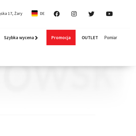
ska 17, Żary
DE
Szybka wycena
Promocja
OUTLET
Pomiar