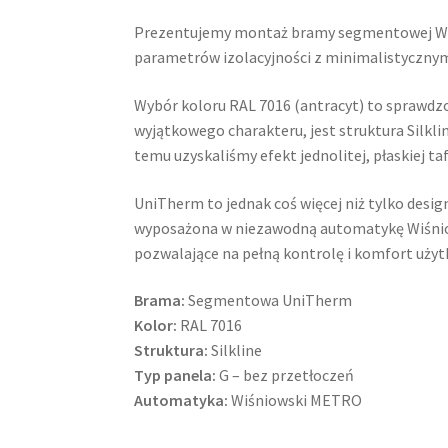
Prezentujemy montaż bramy segmentowej Wiś
parametrów izolacyjności z minimalistyczny
Wybór koloru RAL 7016 (antracyt) to sprawdzon
wyjątkowego charakteru, jest struktura Silkl
temu uzyskaliśmy efekt jednolitej, płaskiej ta
UniTherm to jednak coś więcej niż tylko desi
wyposażona w niezawodną automatykę Wiśniow
pozwalające na pełną kontrolę i komfort użyt
Brama:
Segmentowa UniTherm
Kolor:
RAL 7016
Struktura:
Silkline
Typ panela:
G – bez przetłoczeń
Automatyka:
Wiśniowski METRO