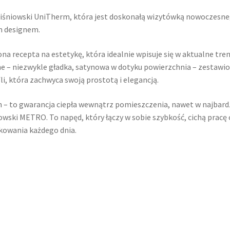
niowski UniTherm, która jest doskonałą wizytówką nowoczesneg
m designem.
a recepta na estetykę, która idealnie wpisuje się w aktualne tre
ine – niezwykle gładka, satynowa w dotyku powierzchnia – zestawio
fli, która zachwyca swoją prostotą i elegancją.
gn – to gwarancja ciepła wewnątrz pomieszczenia, nawet w najbard
ski METRO. To napęd, który łączy w sobie szybkość, cichą pracę
kowania każdego dnia.