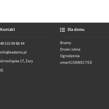
Kontakt
Dla domu
Bramy
48 533 99 88 44
Drzwi i okna
info@eadams.pl
Ogrodzenia
órnośląska 17, Żary
smartCONNECTED
DE