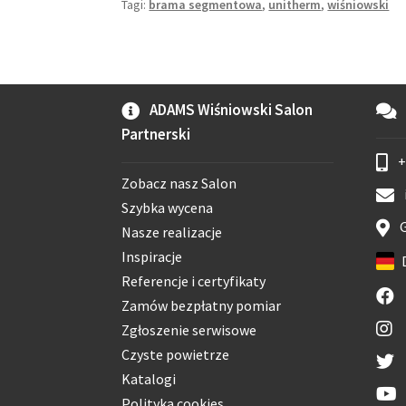
Tagi:
brama segmentowa
,
unitherm
,
wiśniowski
ADAMS Wiśniowski Salon
Partnerski
+
Zobacz nasz Salon
Szybka wycena
G
Nasze realizacje
Inspiracje
Referencje i certyfikaty
Zamów bezpłatny pomiar
Zgłoszenie serwisowe
Czyste powietrze
Katalogi
Polityka cookies