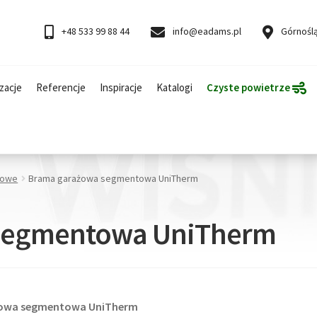
+48 533 99 88 44
info@eadams.pl
Górnoślą
zacje
Referencje
Inspiracje
Katalogi
Czyste powietrze
żowe
Brama garażowa segmentowa UniTherm
segmentowa UniTherm
rażowa segmentowa UniTherm