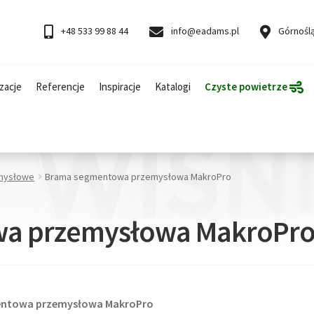
+48 533 99 88 44
info@eadams.pl
Górnoślą
zacje
Referencje
Inspiracje
Katalogi
Czyste powietrze
mysłowe
Brama segmentowa przemysłowa MakroPro
a przemysłowa MakroPr
gmentowa przemysłowa MakroPro