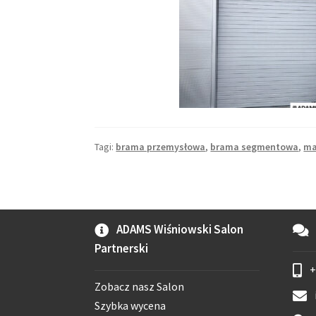
Tagi:
brama przemysłowa
,
brama segmentowa
,
ma
ADAMS Wiśniowski Salon
Partnerski
+
Zobacz nasz Salon
Szybka wycena