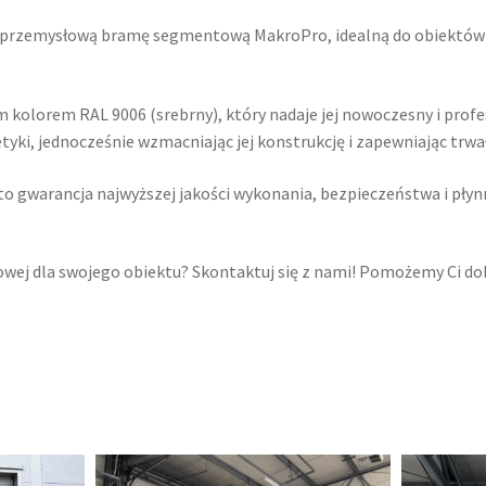
ą przemysłową bramę segmentową MakroPro, idealną do obiektów
kolorem RAL 9006 (srebrny), który nadaje jej nowoczesny i prof
yki, jednocześnie wzmacniając jej konstrukcję i zapewniając trwał
 gwarancja najwyższej jakości wykonania, bezpieczeństwa i płyn
owej dla swojego obiektu? Skontaktuj się z nami! Pomożemy Ci do