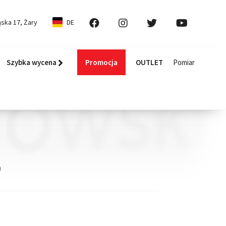
ska 17, Żary
DE
Szybka wycena
Promocja
OUTLET
Pomiar
o