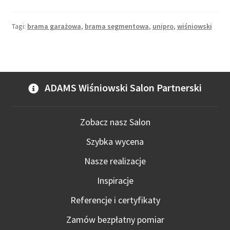
Tagi:
brama garażowa
,
brama segmentowa
,
unipro
,
wiśniowski
ADAMS Wiśniowski Salon Partnerski
Zobacz nasz Salon
Szybka wycena
Nasze realizacje
Inspiracje
Referencje i certyfikaty
Zamów bezpłatny pomiar