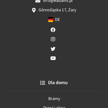
info@eadams.pl
Górnośląska 17, Żary
DE
Dla domu
Bramy
Drzwi i okna