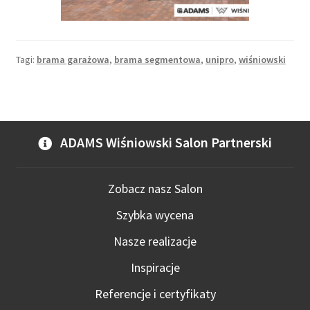
Tagi:
brama garażowa
,
brama segmentowa
,
unipro
,
wiśniowski
ADAMS Wiśniowski Salon Partnerski
Zobacz nasz Salon
Szybka wycena
Nasze realizacje
Inspiracje
Referencje i certyfikaty