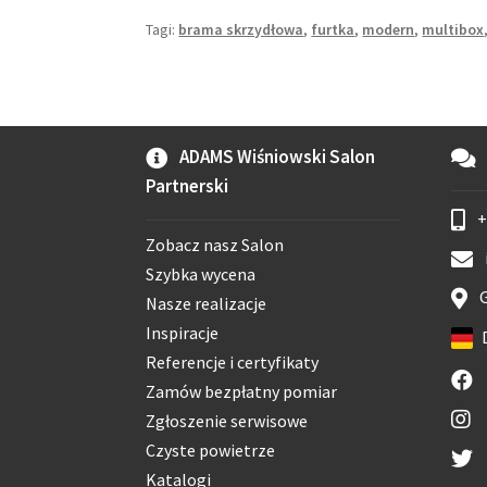
Tagi:
brama skrzydłowa
,
furtka
,
modern
,
multibox
ADAMS Wiśniowski Salon
Partnerski
+
Zobacz nasz Salon
Szybka wycena
G
Nasze realizacje
Inspiracje
Referencje i certyfikaty
Zamów bezpłatny pomiar
Zgłoszenie serwisowe
Czyste powietrze
Katalogi