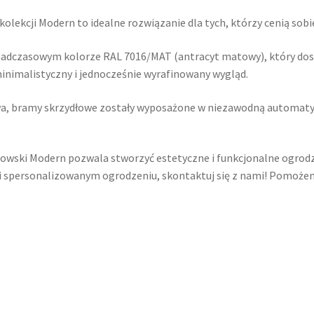
ekcji Modern to idealne rozwiązanie dla tych, którzy cenią sobi
nadczasowym kolorze RAL 7016/MAT (antracyt matowy), który do
inimalistyczny i jednocześnie wyrafinowany wygląd.
a, bramy skrzydłowe zostały wyposażone w niezawodną automaty
śniowski Modern pozwala stworzyć estetyczne i funkcjonalne ogrodz
i spersonalizowanym ogrodzeniu, skontaktuj się z nami! Pomoże