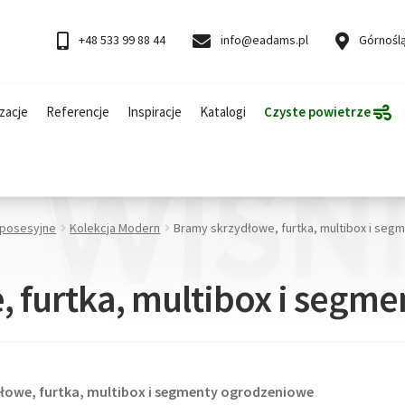
+48 533 99 88 44
info@eadams.pl
Górnoślą
zacje
Referencje
Inspiracje
Katalogi
Czyste powietrze
 posesyjne
Kolekcja Modern
Bramy skrzydłowe, furtka, multibox i se
, furtka, multibox i segm
ydłowe, furtka, multibox i segmenty ogrodzeniowe