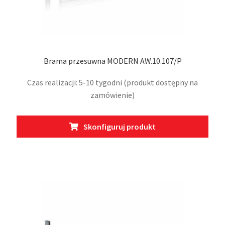
Brama przesuwna MODERN AW.10.107/P
Czas realizacji: 5-10 tygodni (produkt dostępny na
zamówienie)
Ten
Skonfiguruj produkt
prod
ma
wiel
wari
Opcj
moż
wybr
na