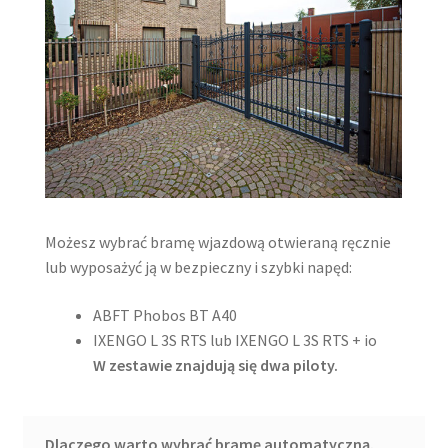
Możesz wybrać bramę wjazdową otwieraną ręcznie
lub wyposażyć ją w bezpieczny i szybki napęd:
ABFT Phobos BT A40
IXENGO L 3S RTS lub IXENGO L 3S RTS + io
W zestawie znajdują się dwa piloty.
Dlaczego warto wybrać bramę automatyczną.