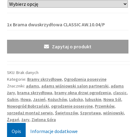
1x
Brama dwuskrzydłowa CLASSIC AW.10.04/P
Zapytaj o produkt
SKU:
Brak danych
Kategorie:
Bramy skrzydłowe
,
Ogrodzenia posesyjne
Znaczniki:
adams
,
adams wiśniowski salon partnerski
,
adams
żary
,
brama skrzydłowa
,
bramy okna drzwi ogrodzenia
,
classic
,
Gubin
,
Iłowa
,
Jasień
,
Kożuchów
,
Lubsko
,
lubuskie
,
Nowa Sól
,
Nowogród Bobrzański
,
ogrodzenie posesyjne
,
Przemków
,
sprzedaż montaż serwis
,
Świętoszów
,
Szprotawa
,
wiśniowski
,
Żagań
,
żary
,
Zielona Góra
Opis
Informacje dodatkowe