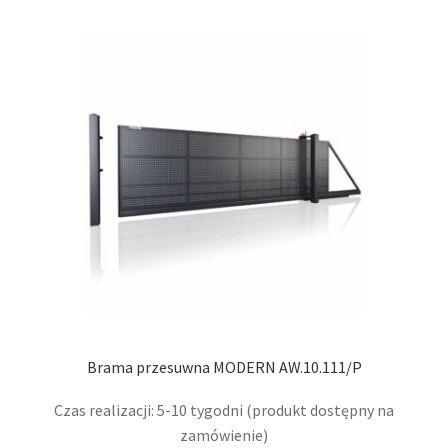
wari
Opcj
moż
wybr
na
stro
prod
Brama przesuwna MODERN AW.10.111/P
Czas realizacji: 5-10 tygodni (produkt dostępny na
zamówienie)