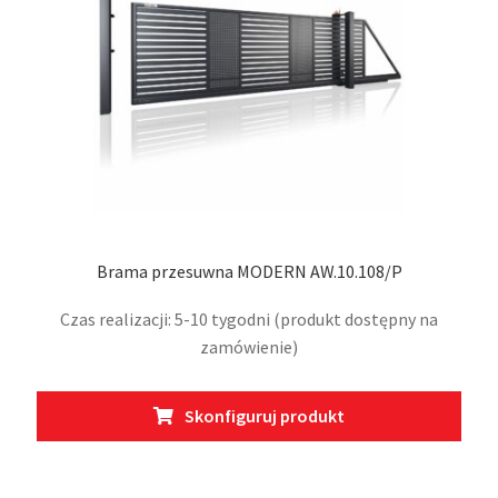
stro
prod
Brama przesuwna MODERN AW.10.108/P
Czas realizacji: 5-10 tygodni (produkt dostępny na
zamówienie)
Ten
Skonfiguruj produkt
prod
ma
wiel