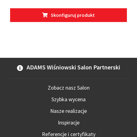
Ten
Skonfiguruj produkt
prod
ma
wiel
wari
Opcj
moż
wybr
ADAMS Wiśniowski Salon Partnerski
na
stro
prod
Zobacz nasz Salon
Szybka wycena
Nasze realizacje
Inspiracje
Referencje i certyfikaty