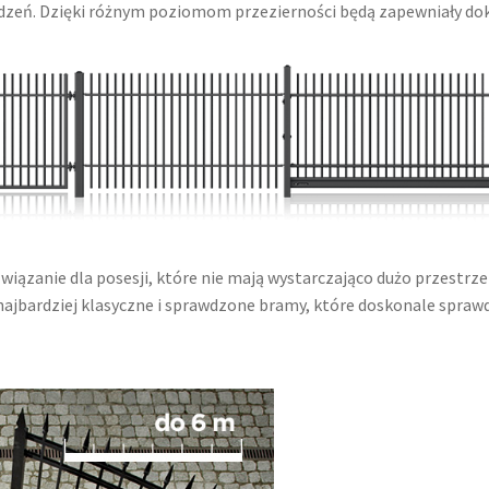
dzeń. Dzięki różnym poziomom przezierności będą zapewniały dokła
iązanie dla posesji, które nie mają wystarczająco dużo przestr
najbardziej klasyczne i sprawdzone bramy, które doskonale sprawd