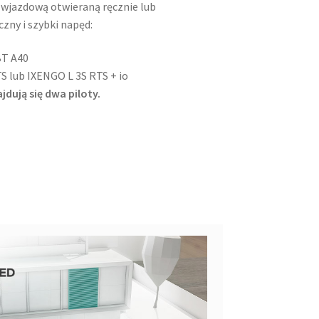
wjazdową otwieraną ręcznie lub
zny i szybki napęd:
BT A40
S lub IXENGO L 3S RTS + io
jdują się dwa piloty.