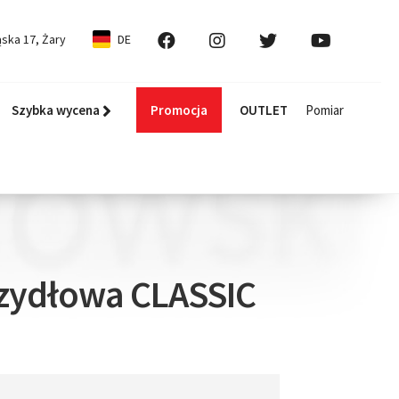
ska 17, Żary
DE
Szybka wycena
Promocja
OUTLET
Pomiar
zydłowa CLASSIC