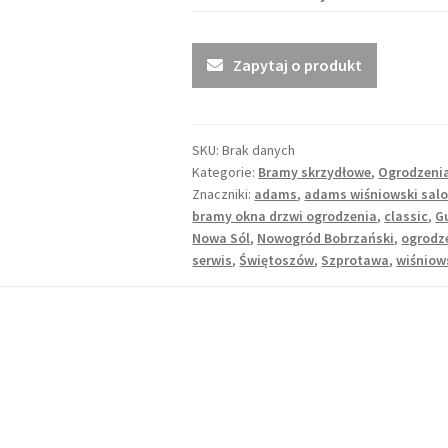
Zapytaj o produkt
SKU:
Brak danych
Kategorie:
Bramy skrzydłowe
,
Ogrodzenia
Znaczniki:
adams
,
adams wiśniowski salo
bramy okna drzwi ogrodzenia
,
classic
,
G
Nowa Sól
,
Nowogród Bobrzański
,
ogrodz
serwis
,
Świętoszów
,
Szprotawa
,
wiśniow