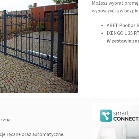
Możesz wybrać bramę 
wyposażyć ją w bezpiec
ABFT Phobos 
IXENGO L 3S RT
W zestawie zna
czną.
je ręczne oraz automatyczne.