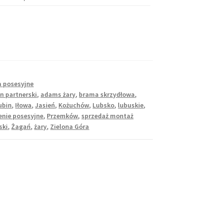
 posesyjne
n partnerski
,
adams żary
,
brama skrzydłowa
,
ubin
,
Iłowa
,
Jasień
,
Kożuchów
,
Lubsko
,
lubuskie
,
enie posesyjne
,
Przemków
,
sprzedaż montaż
ski
,
Żagań
,
żary
,
Zielona Góra