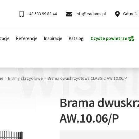
+48 533 99 88 44
info@eadams.pl
Górnoślą
zacje
Referencje
Inspiracje
Katalogi
Czyste powietrze
ne
Bramy skrzydłowe
Brama dwuskrzydłowa CLASSIC AW.10.06/P
Brama dwuskr
AW.10.06/P