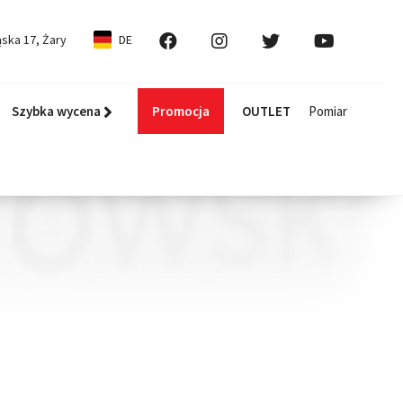
ska 17, Żary
DE
Szybka wycena
Promocja
OUTLET
Pomiar