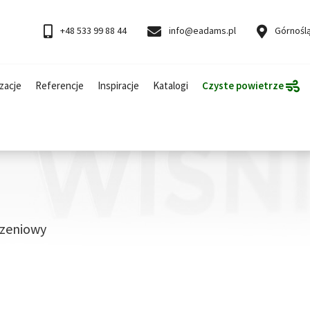
+48 533 99 88 44
info@eadams.pl
Górnoślą
zacje
Referencje
Inspiracje
Katalogi
Czyste powietrze
dzeniowy