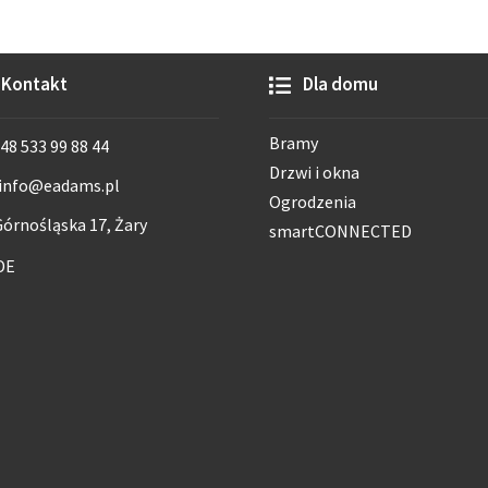
Kontakt
Dla domu
Bramy
48 533 99 88 44
Drzwi i okna
info@eadams.pl
Ogrodzenia
órnośląska 17, Żary
smartCONNECTED
DE