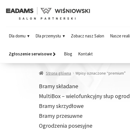
Dla domu
Dla przemysłu
Zobacz nasz Salon
Nasze reali
Zgłoszenie serwisowe
Blog
Kontakt
Strona główna
Wpisy oznaczone “premium”
Bramy składane
MultiBox – wielofunkcyjny słup ogro
Bramy skrzydłowe
Bramy przesuwne
Ogrodzenia posesyjne