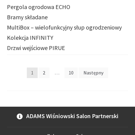
Pergola ogrodowa ECHO
Bramy składane
MultiBox – wielofunkcyjny słup ogrodzeniowy
Kolekcja INFINITY
Drzwi wejściowe PIRUE
Stronicowanie
1
2
…
10
Następny
wpisów
ADAMS Wiśniowski Salon Partnerski