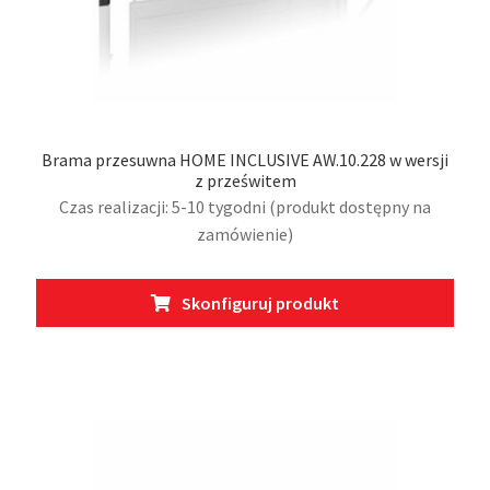
Brama przesuwna HOME INCLUSIVE AW.10.228 w wersji
z prześwitem
Czas realizacji: 5-10 tygodni (produkt dostępny na
zamówienie)
Ten
Skonfiguruj produkt
prod
ma
wiel
wari
Opcj
moż
wybr