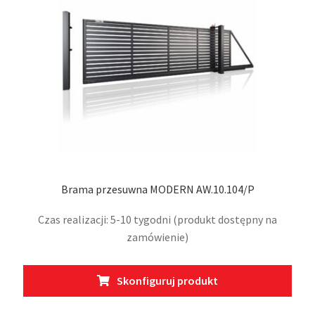
na
stro
prod
Brama przesuwna MODERN AW.10.104/P
Czas realizacji: 5-10 tygodni (produkt dostępny na
zamówienie)
Ten
Skonfiguruj produkt
prod
ma