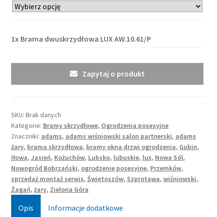
1x
Brama dwuskrzydłowa LUX AW.10.61/P
Zapytaj o produkt
SKU:
Brak danych
Kategorie:
Bramy skrzydłowe
,
Ogrodzenia posesyjne
Znaczniki:
adams
,
adams wiśniowski salon partnerski
,
adams
żary
,
brama skrzydłowa
,
bramy okna drzwi ogrodzenia
,
Gubin
,
Iłowa
,
Jasień
,
Kożuchów
,
Lubsko
,
lubuskie
,
lux
,
Nowa Sól
,
Nowogród Bobrzański
,
ogrodzenie posesyjne
,
Przemków
,
sprzedaż montaż serwis
,
Świętoszów
,
Szprotawa
,
wiśniowski
,
Żagań
,
żary
,
Zielona Góra
Opis
Informacje dodatkowe