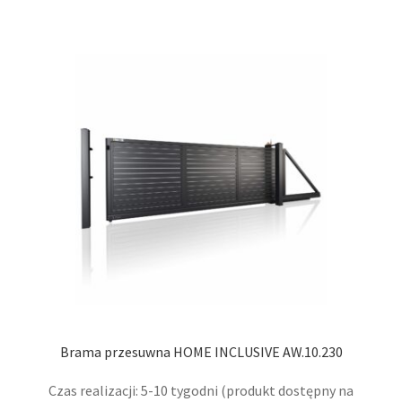
wiel
wari
Opcj
moż
wybr
na
stro
prod
Brama przesuwna HOME INCLUSIVE AW.10.230
Czas realizacji: 5-10 tygodni (produkt dostępny na