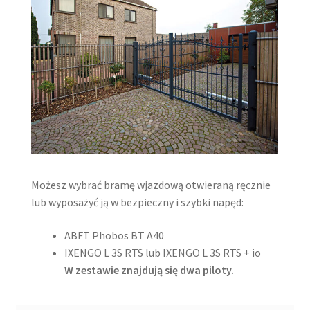
Możesz wybrać bramę wjazdową otwieraną ręcznie
lub wyposażyć ją w bezpieczny i szybki napęd:
ABFT Phobos BT A40
IXENGO L 3S RTS lub IXENGO L 3S RTS + io
W zestawie znajdują się dwa piloty.