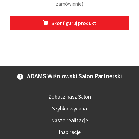
zamówienie)
Ten
Skonfiguruj produkt
prod
ma
wiel
wari
Opcj
moż
wybr
ADAMS Wiśniowski Salon Partnerski
na
stro
prod
Zobacz nasz Salon
Szybka wycena
Nasze realizacje
Inspiracje