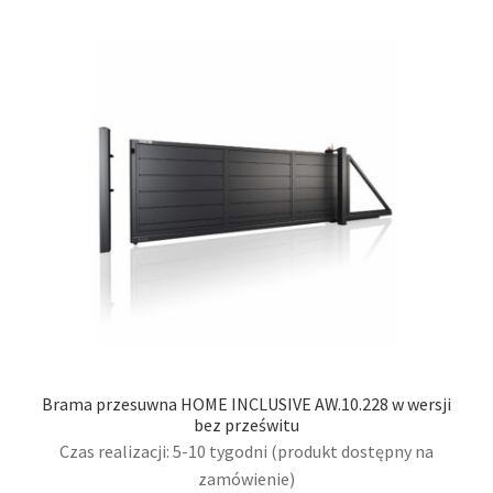
wari
Opcj
moż
wybr
na
stro
prod
Brama przesuwna HOME INCLUSIVE AW.10.228 w wersji
bez prześwitu
Czas realizacji: 5-10 tygodni (produkt dostępny na
zamówienie)