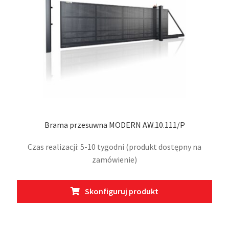
stro
prod
Brama przesuwna MODERN AW.10.111/P
Czas realizacji: 5-10 tygodni (produkt dostępny na
zamówienie)
Ten
Skonfiguruj produkt
prod
ma
wiel