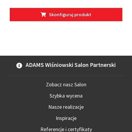
Ten
Skonfiguruj produkt
prod
ma
wiel
wari
Opcj
moż
wybr
ADAMS Wiśniowski Salon Partnerski
na
stro
prod
Zobacz nasz Salon
Szybka wycena
Nasze realizacje
Inspiracje
Referencje i certyfikaty