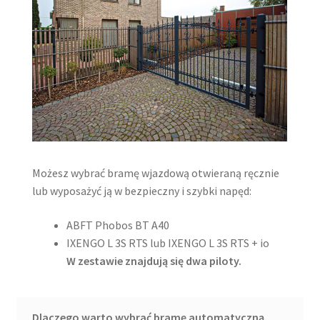
Możesz wybrać bramę wjazdową otwieraną ręcznie
lub wyposażyć ją w bezpieczny i szybki napęd:
ABFT Phobos BT A40
IXENGO L 3S RTS lub IXENGO L 3S RTS + io
W zestawie znajdują się dwa piloty.
Dlaczego warto wybrać bramę automatyczną.