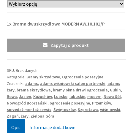
1x
Brama dwuskrzydłowa MODERN AW.10.101/P
Zapytaj o produkt
SKU:
Brak danych
Kategorie:
Bramy skrzydłowe
,
Ogrodzenia posesyjne
Znaczniki:
adams
,
adams wiśniowski salon partnerski
,
adams
żary
,
brama skrzydłowa
,
bramy okna drzwi ogrodzenia
,
Gubin
,
Iłowa
,
Jasień
,
Kożuchów
,
Lubsko
,
lubuskie
,
modern
,
Nowa Sól
,
Nowogród Bobrzański
,
ogrodzenie posesyjne
,
Przemków
,
sprzedaż montaż serwis
,
Świętoszów
,
Szprotawa
,
wiśniowski
,
Żagań
,
żary
,
Zielona Góra
Opis
Informacje dodatkowe