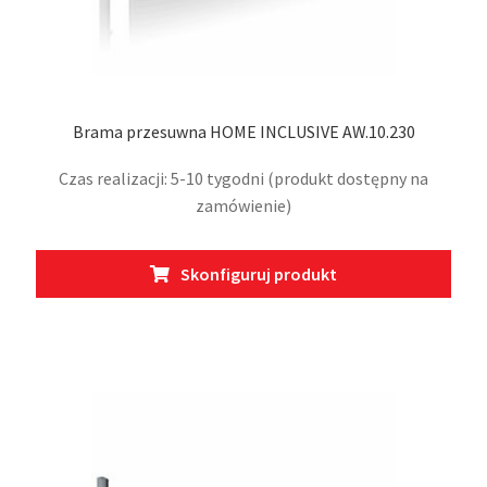
Brama przesuwna HOME INCLUSIVE AW.10.230
Czas realizacji: 5-10 tygodni (produkt dostępny na
zamówienie)
Ten
Skonfiguruj produkt
prod
ma
wiel
wari
Opcj
moż
wybr
na