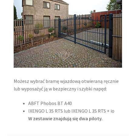
Możesz wybrać bramę wjazdową otwieraną ręcznie
lub wyposażyć ją w bezpieczny i szybki napęd:
ABFT Phobos BT A40
IXENGO L 3S RTS lub IXENGO L 3S RTS + io
W zestawie znajdują się dwa piloty.