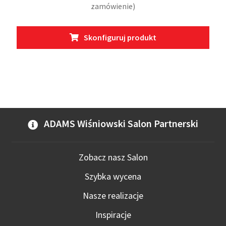
zamówienie)
Ten
Skonfiguruj produkt
prod
ma
wiel
wari
Opcj
moż
wybr
ADAMS Wiśniowski Salon Partnerski
na
stro
prod
Zobacz nasz Salon
Szybka wycena
Nasze realizacje
Inspiracje