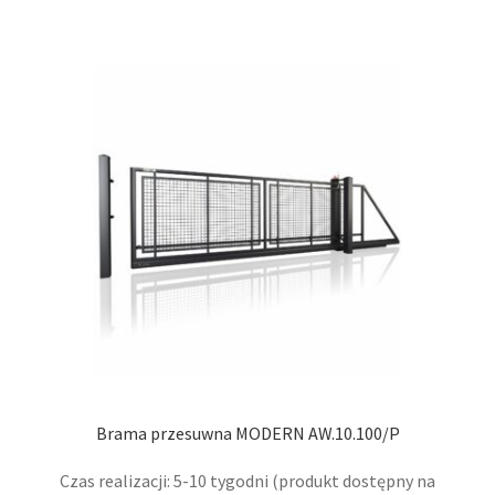
wiel
wari
Opcj
moż
wybr
na
stro
prod
Brama przesuwna MODERN AW.10.100/P
Czas realizacji: 5-10 tygodni (produkt dostępny na