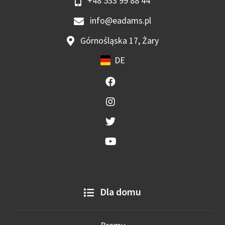
+48 533 99 88 44
info@eadams.pl
Górnośląska 17, Żary
DE
Dla domu