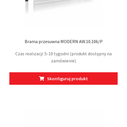
Brama przesuwna MODERN AW.10.106/P
Czas realizacji: 5-10 tygodni (produkt dostępny na
zamówienie)
Ten
Skonfiguruj produkt
prod
ma
wiel
wari
Opcj
moż
wybr