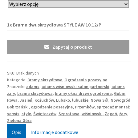
1x
Brama dwuskrzydłowa STYLE AW.10.12/P
Zapytaj o produkt
SKU:
Brak danych
Kategorie:
Bramy skrzydłowe
,
Ogrodzenia posesyjne
Znaczniki:
adams
,
adams wiśniowski salon partnerski
,
adams
żary
,
brama skrzydłowa
,
bramy okna drzwi ogrodzenia
,
Gubin
,
Iłowa
,
Jasień
,
Kożuchów
,
Lubsko
,
lubuskie
,
Nowa Sól
,
Nowogród
Bobrzański
,
ogrodzenie posesyjne
,
Przemków
,
sprzedaż montaż
serwis
,
style
,
Świętoszów
,
Szprotawa
,
wiśniowski
,
Żagań
,
żary
,
Zielona Góra
Opis
Informacje dodatkowe