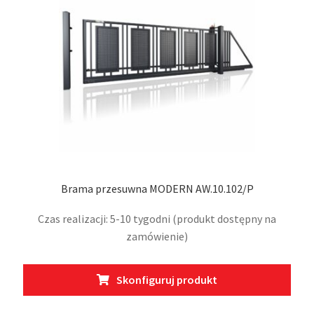
na
stro
prod
Brama przesuwna MODERN AW.10.102/P
Czas realizacji: 5-10 tygodni (produkt dostępny na
zamówienie)
Ten
Skonfiguruj produkt
prod
ma