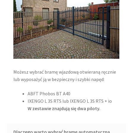
Możesz wybrać bramę wjazdową otwieraną ręcznie
lub wyposażyć ją w bezpieczny i szybki napęd:
ABFT Phobos BT A40
IXENGO L 3S RTS lub IXENGO L 3S RTS + io
W zestawie znajdują się dwa piloty.
Dlaczego warto wybrać bramę automatyczną.