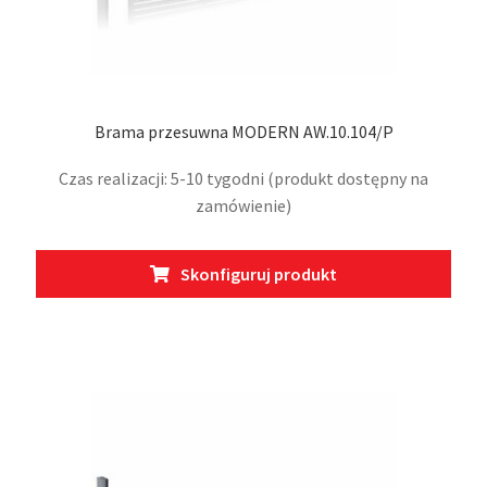
Brama przesuwna MODERN AW.10.104/P
Czas realizacji: 5-10 tygodni (produkt dostępny na
zamówienie)
Ten
Skonfiguruj produkt
prod
ma
wiel
wari
Opcj
moż
wybr
na