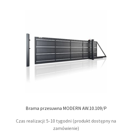
wari
Opcj
moż
wybr
na
stro
prod
Brama przesuwna MODERN AW.10.109/P
Czas realizacji: 5-10 tygodni (produkt dostępny na
zamówienie)