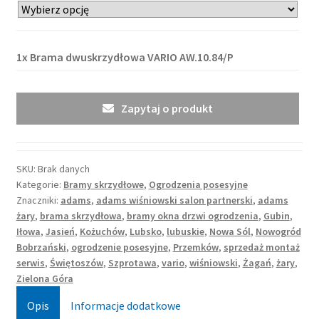
1x
Brama dwuskrzydłowa VARIO AW.10.84/P
Zapytaj o produkt
SKU:
Brak danych
Kategorie:
Bramy skrzydłowe
,
Ogrodzenia posesyjne
Znaczniki:
adams
,
adams wiśniowski salon partnerski
,
adams
żary
,
brama skrzydłowa
,
bramy okna drzwi ogrodzenia
,
Gubin
,
Iłowa
,
Jasień
,
Kożuchów
,
Lubsko
,
lubuskie
,
Nowa Sól
,
Nowogród
Bobrzański
,
ogrodzenie posesyjne
,
Przemków
,
sprzedaż montaż
serwis
,
Świętoszów
,
Szprotawa
,
vario
,
wiśniowski
,
Żagań
,
żary
,
Zielona Góra
Opis
Informacje dodatkowe