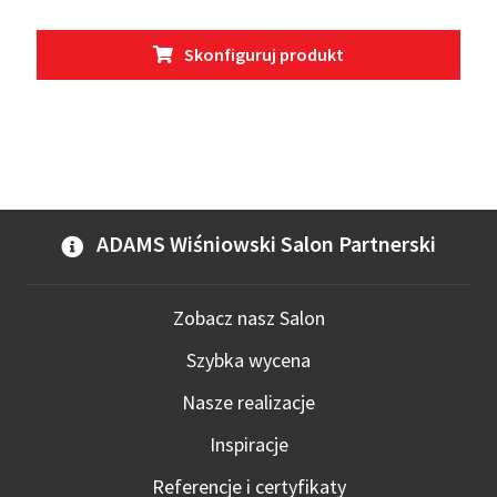
Ten
Skonfiguruj produkt
prod
ma
wiel
wari
Opcj
moż
wybr
ADAMS Wiśniowski Salon Partnerski
na
stro
prod
Zobacz nasz Salon
Szybka wycena
Nasze realizacje
Inspiracje
Referencje i certyfikaty