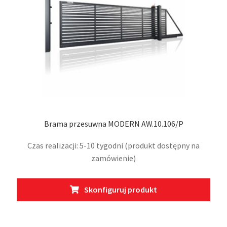
stro
prod
Brama przesuwna MODERN AW.10.106/P
Czas realizacji: 5-10 tygodni (produkt dostępny na
zamówienie)
Ten
Skonfiguruj produkt
prod
ma
wiel