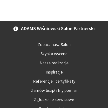
wiel
wari
Opcj
moż
wybr
ADAMS Wiśniowski Salon Partnerski
na
stro
prod
Zobacz nasz Salon
Szybka wycena
Nasze realizacje
Inspiracje
Referencje i certyfikaty
Zamów bezpłatny pomiar
Zgłoszenie serwisowe