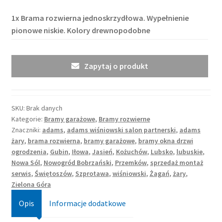
1x
Brama rozwierna jednoskrzydłowa. Wypełnienie
pionowe niskie. Kolory drewnopodobne
Zapytaj o produkt
SKU:
Brak danych
Kategorie:
Bramy garażowe
,
Bramy rozwierne
Znaczniki:
adams
,
adams wiśniowski salon partnerski
,
adams
żary
,
brama rozwierna
,
bramy garażowe
,
bramy okna drzwi
ogrodzenia
,
Gubin
,
Iłowa
,
Jasień
,
Kożuchów
,
Lubsko
,
lubuskie
,
Nowa Sól
,
Nowogród Bobrzański
,
Przemków
,
sprzedaż montaż
serwis
,
Świętoszów
,
Szprotawa
,
wiśniowski
,
Żagań
,
żary
,
Zielona Góra
Opis
Informacje dodatkowe