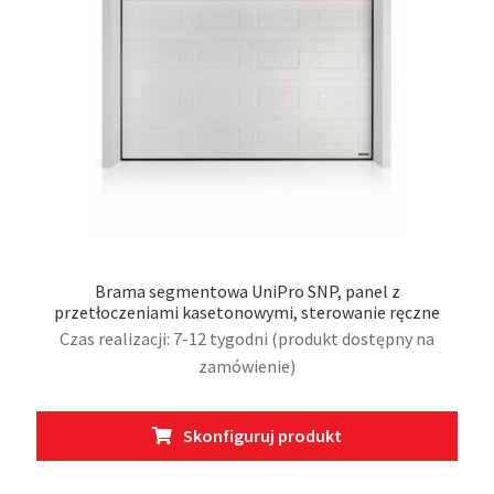
na
stro
prod
Brama segmentowa UniPro SNP, panel z
przetłoczeniami kasetonowymi, sterowanie ręczne
Czas realizacji: 7-12 tygodni (produkt dostępny na
zamówienie)
Ten
Skonfiguruj produkt
prod
ma