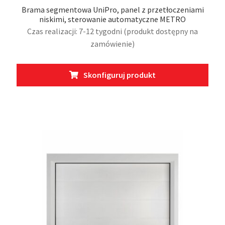
Brama segmentowa UniPro, panel z przetłoczeniami
niskimi, sterowanie automatyczne METRO
Czas realizacji: 7-12 tygodni (produkt dostępny na
zamówienie)
Ten
Skonfiguruj produkt
prod
ma
wiel
wari
Opcj
moż
wybr
na
stro
prod