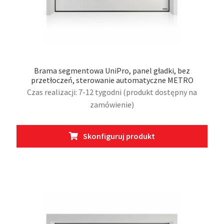
Brama segmentowa UniPro, panel gładki, bez
przetłoczeń, sterowanie automatyczne METRO
Czas realizacji: 7-12 tygodni (produkt dostępny na
zamówienie)
Ten
Skonfiguruj produkt
prod
ma
wiel
wari
Opcj
moż
wybr