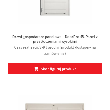
Drzwi gospodarcze panelowe – DoorPro 45. Panel z
przetłoczeniami wysokimi
Czas realizacji: 8-9 tygodni (produkt dostępny na
zamówienie)
Ten
Skonfiguruj produkt
prod
ma
wiel
wari
Opcj
moż
wybr