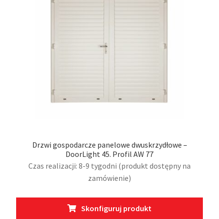
na
stro
prod
Drzwi gospodarcze panelowe dwuskrzydłowe –
DoorLight 45. Profil AW 77
Czas realizacji: 8-9 tygodni (produkt dostępny na
zamówienie)
Ten
Skonfiguruj produkt
prod