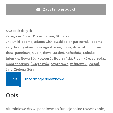
Zapytaj o produkt
SKU:
Brak danych
Kategorie:
Drzwi
,
Drzwi boczne
,
Stolarka
Znaczniki:
adams
,
adams wiśniowski salon partnerski
,
adams
żary
,
bramy okna drzwi ogrodzenia
,
drzwi
,
drzwi aluminiowe
,
drzwi panelowe
,
Gubin
,
Iłowa
,
Jasień
,
Kożuchów
,
Lubsko
,
lubuskie
,
Nowa Sól
,
Nowogród Bobrzański
,
Przemków
,
sprzedaż
montaż serwis
,
Świętoszów
,
Szprotawa
,
wiśniowski
,
Żagań
,
żary
,
Zielona Góra
Opis
Informacje dodatkowe
Opis
Aluminiowe drzwi panelowe to funkcjonalne rozwiązanie,