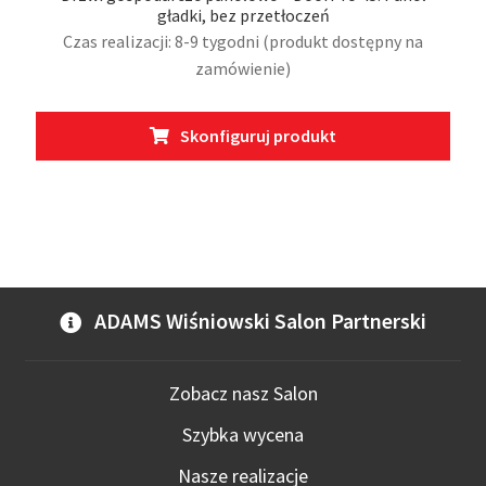
gładki, bez przetłoczeń
Czas realizacji: 8-9 tygodni (produkt dostępny na
zamówienie)
Ten
Skonfiguruj produkt
prod
ma
wiel
wari
Opcj
moż
wybr
ADAMS Wiśniowski Salon Partnerski
na
stro
prod
Zobacz nasz Salon
Szybka wycena
Nasze realizacje