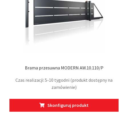
stro
prod
Brama przesuwna MODERN AW.10.110/P
Czas realizacji: 5-10 tygodni (produkt dostępny na
zamówienie)
Ten
Skonfiguruj produkt
prod
ma
wiel