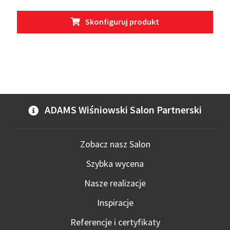
Ten
Skonfiguruj produkt
prod
ma
wiel
wari
Opcj
moż
wybr
ADAMS Wiśniowski Salon Partnerski
na
stro
prod
Zobacz nasz Salon
Szybka wycena
Nasze realizacje
Inspiracje
Referencje i certyfikaty