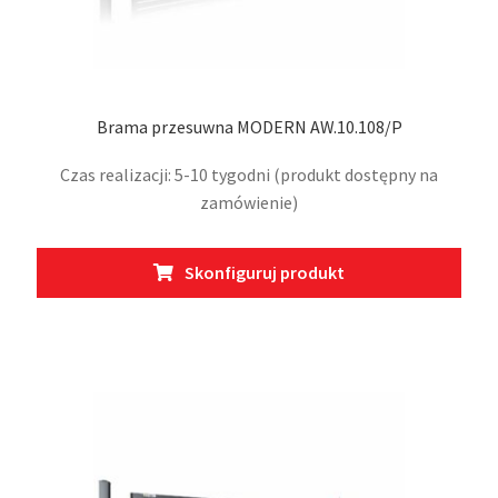
Brama przesuwna MODERN AW.10.108/P
Czas realizacji: 5-10 tygodni (produkt dostępny na
zamówienie)
Ten
Skonfiguruj produkt
prod
ma
wiel
wari
Opcj
moż
wybr
na