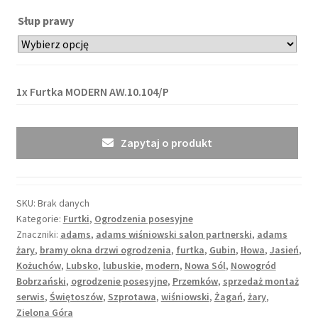
Słup prawy
1x
Furtka MODERN AW.10.104/P
Zapytaj o produkt
SKU:
Brak danych
Kategorie:
Furtki
,
Ogrodzenia posesyjne
Znaczniki:
adams
,
adams wiśniowski salon partnerski
,
adams
żary
,
bramy okna drzwi ogrodzenia
,
furtka
,
Gubin
,
Iłowa
,
Jasień
,
Kożuchów
,
Lubsko
,
lubuskie
,
modern
,
Nowa Sól
,
Nowogród
Bobrzański
,
ogrodzenie posesyjne
,
Przemków
,
sprzedaż montaż
serwis
,
Świętoszów
,
Szprotawa
,
wiśniowski
,
Żagań
,
żary
,
Zielona Góra