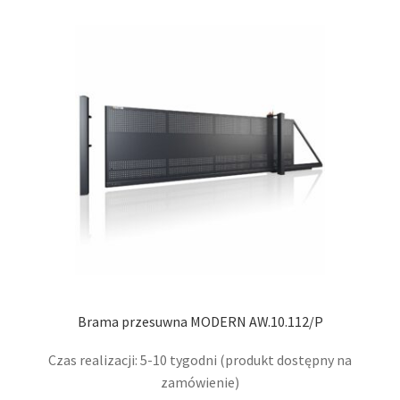
wari
Opcj
moż
wybr
na
stro
prod
Brama przesuwna MODERN AW.10.112/P
Czas realizacji: 5-10 tygodni (produkt dostępny na
zamówienie)