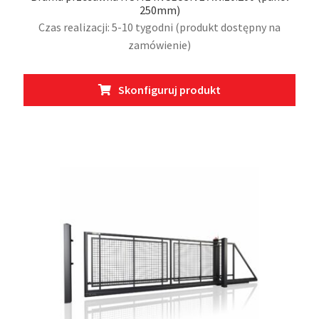
250mm)
Czas realizacji: 5-10 tygodni (produkt dostępny na
zamówienie)
Ten
Skonfiguruj produkt
prod
ma
wiel
wari
Opcj
moż
wybr
na
stro
prod