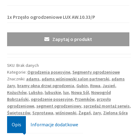
1x
Przęsło ogrodzeniowe LUX AW.10.33/P
Zapytaj o produkt
SKU:
Brak danych
Kategorie:
Ogrodzenia posesyjne
,
Segmenty ogrodzeniowe
Znaczniki:
adams
,
adams wiśniowski salon partnerski
,
adams
żary
,
bramy okna drzwi ogrodzenia
,
Gubin
,
Iłowa
,
Jasień
,
Kożuchów
,
Lubsko
,
lubuskie
,
lux
,
Nowa Sól
,
Nowogród
Bobrzański
,
ogrodzenie posesyjne
,
Przemków
,
przęsło
ogrodzeniowe
,
segment ogrodzeniowy
,
sprzedaż montaż serwis
,
Świętoszów
,
Szprotawa
,
wiśniowski
,
Żagań
,
żary
,
Zielona Góra
Opis
Informacje dodatkowe