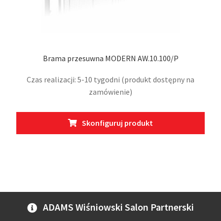
Brama przesuwna MODERN AW.10.100/P
Czas realizacji: 5-10 tygodni (produkt dostępny na
zamówienie)
Ten
Skonfiguruj produkt
prod
ma
wiel
wari
Opcj
moż
wybr
ADAMS Wiśniowski Salon Partnerski
na