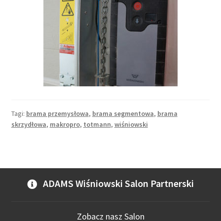
Tagi:
brama przemysłowa
,
brama segmentowa
,
brama
skrzydłowa
,
makropro
,
totmann
,
wiśniowski
ADAMS Wiśniowski Salon Partnerski
Zobacz nasz Salon