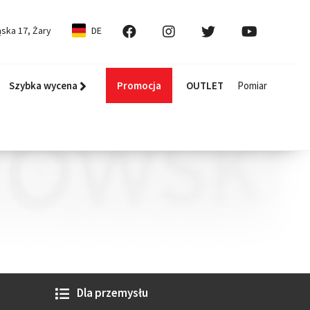
ska 17, Żary
DE
Szybka wycena
Promocja
OUTLET
Pomiar
Dla przemysłu