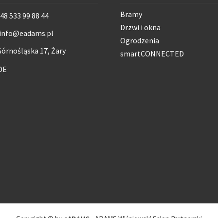
Bramy
48 533 99 88 44
Drzwi i okna
info@eadams.pl
Ogrodzenia
órnośląska 17, Żary
smartCONNECTED
DE