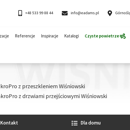
+48 533 99 88 44
info@eadams.pl
Górnoślą
zacje
Referencje
Inspiracje
Katalogi
Czyste powietrze
oPro z przeszkleniem Wiśniowski
oPro z drzwiami przejściowymi Wiśniowski
Kontakt
Dla domu