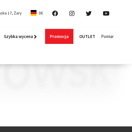
ska 17, Żary
DE
Szybka wycena
Promocja
OUTLET
Pomiar