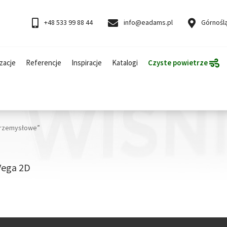
+48 533 99 88 44
info@eadams.pl
Górnoślą
zacje
Referencje
Inspiracje
Katalogi
Czyste powietrze
przemysłowe”
Vega 2D