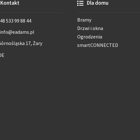
Kontakt
Dla domu
Bramy
48 533 99 88 44
Drzwi i okna
info@eadams.pl
Ogrodzenia
órnośląska 17, Żary
smartCONNECTED
DE