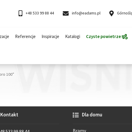
+48 533 99 88 44
info@eadams.pl
Górnoślą
zacje
Referencje
Inspiracje
Katalogi
Czyste powietrze
pro 100”
Kontakt
Dla domu
Bramy
48 533 99 88 44