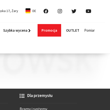
ska 17, Żary
DE
Szybka wycena
Promocja
OUTLET
Pomiar
Dla przemysłu
Bramy i systemy