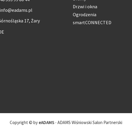
Drzwi i okna
info@eadams.pl
Ogrodzenia
órnośląska 17, Żary
smartCONNECTED
DE
Copyright © by
eADAMS
- ADAMS Wiśniowski Salon Partnerski