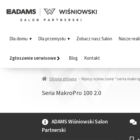
Dla domu
Dla przemysłu
Zobacz nasz Salon
Nasze reali
Zgłoszenie serwisowe
Blog
Kontakt
Strona główna
Wpisy oznaczone “seria makro
Seria MakroPro 100 2.0
ADAMS Wiśniowski Salon
Partnerski
+