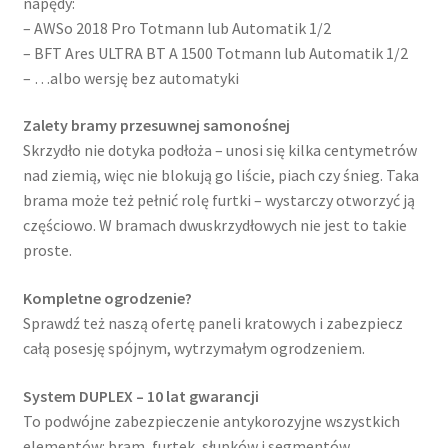
napędy:
– AWSo 2018 Pro Totmann lub Automatik 1/2
– BFT Ares ULTRA BT A 1500 Totmann lub Automatik 1/2
– …albo wersję bez automatyki
Zalety bramy przesuwnej samonośnej
Skrzydło nie dotyka podłoża – unosi się kilka centymetrów
nad ziemią, więc nie blokują go liście, piach czy śnieg. Taka
brama może też pełnić rolę furtki – wystarczy otworzyć ją
częściowo. W bramach dwuskrzydłowych nie jest to takie
proste.
Kompletne ogrodzenie?
Sprawdź też naszą ofertę paneli kratowych i zabezpiecz
całą posesję spójnym, wytrzymałym ogrodzeniem.
System DUPLEX – 10 lat gwarancji
To podwójne zabezpieczenie antykorozyjne wszystkich
elementów: bram, furtek, słupków i segmentów.