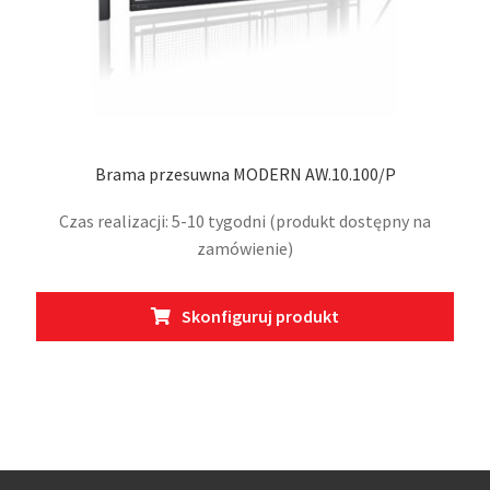
Brama przesuwna MODERN AW.10.100/P
Czas realizacji: 5-10 tygodni (produkt dostępny na
zamówienie)
Ten
Skonfiguruj produkt
prod
ma
wiel
wari
Opcj
moż