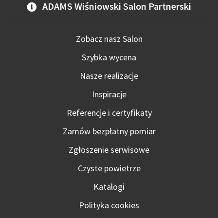
wybr
ADAMS Wiśniowski Salon Partnerski
na
stro
prod
Zobacz nasz Salon
Szybka wycena
Nasze realizacje
Inspiracje
Referencje i certyfikaty
Zamów bezpłatny pomiar
Zgłoszenie serwisowe
Czyste powietrze
Katalogi
Polityka cookies