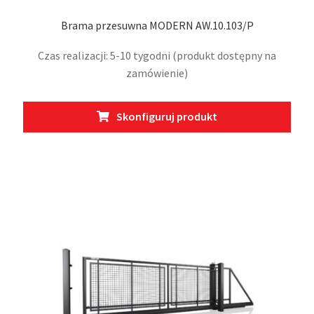
Brama przesuwna MODERN AW.10.103/P
Czas realizacji: 5-10 tygodni (produkt dostępny na
zamówienie)
Ten
Skonfiguruj produkt
prod
ma
wiel
wari
Opcj
moż
wybr
na
stro
prod