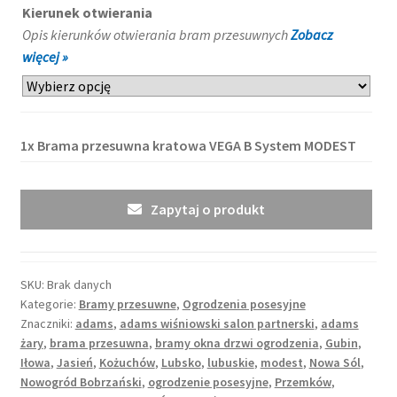
Kierunek otwierania
Opis kierunków otwierania bram przesuwnych
Zobacz
więcej »
1x
Brama przesuwna kratowa VEGA B System MODEST
Zapytaj o produkt
SKU:
Brak danych
Kategorie:
Bramy przesuwne
,
Ogrodzenia posesyjne
Znaczniki:
adams
,
adams wiśniowski salon partnerski
,
adams
żary
,
brama przesuwna
,
bramy okna drzwi ogrodzenia
,
Gubin
,
Iłowa
,
Jasień
,
Kożuchów
,
Lubsko
,
lubuskie
,
modest
,
Nowa Sól
,
Nowogród Bobrzański
,
ogrodzenie posesyjne
,
Przemków
,