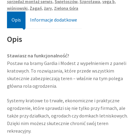
sprzedaż montaż serwis
,
Świętoszów
,
Szprotawa
,
vega b
,
wiśniowski
,
Żagań
,
żary
,
Zielona Góra
Opis
Informacje dodatkowe
Opis
Stawiasz na funkcjonalność?
Postaw na bramy Gardia i Modest z wypełnieniem z paneli
kratowych. To rozwiązania, które przede wszystkim
skutecznie zabezpieczają teren – właśnie na tym polega
główna rola ogrodzenia.
Systemy kratowe to trwałe, ekonomiczne i praktyczne
ogrodzenie, które sprawdzi się nie tylko przy firmach, ale
także przy działkach, ogrodach czy domkach letniskowych.
Dzięki nim możesz skutecznie chronić swój teren
rekreacyjny.