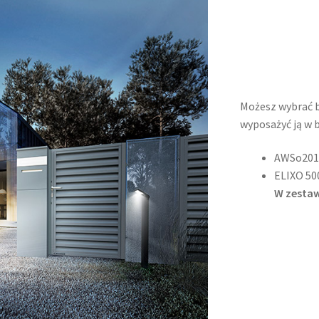
Możesz wybrać 
wyposażyć ją w b
AWSo2018
ELIXO 500
W zestaw