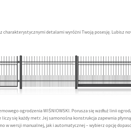
a z charakterystycznymi detalami wyróżni Twoją posesję. Lubisz
mowego ogrodzenia WIŚNIOWSKI. Porusza się wzdłuż linii ogrodze
ie liczy się każdy metr. Jej samonośna konstrukcja zapewnia płynn
o w wersji manualnej, jak i automatycznej – wybierz opcję dopa