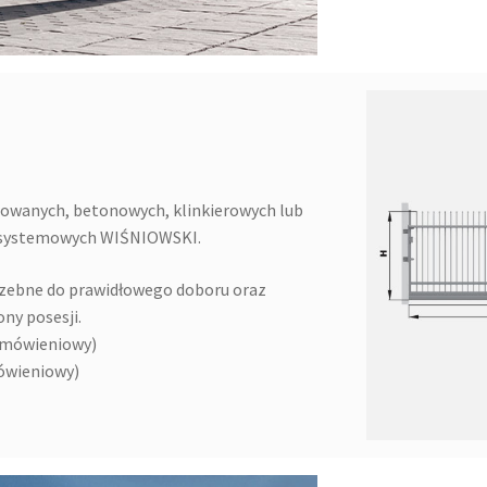
wanych, betonowych, klinkierowych lub
w systemowych WIŚNIOWSKI.
zebne do prawidłowego doboru oraz
ny posesji.
amówieniowy)
ówieniowy)