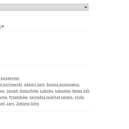
/P
 posesyjne
n partnerski
,
adams żary
,
brama przesuwna
,
owa
,
Jasień
,
Kożuchów
,
Lubsko
,
lubuskie
,
Nowa Sól
,
yjne
,
Przemków
,
sprzedaż montaż serwis
,
style
,
gań
,
żary
,
Zielona Góra