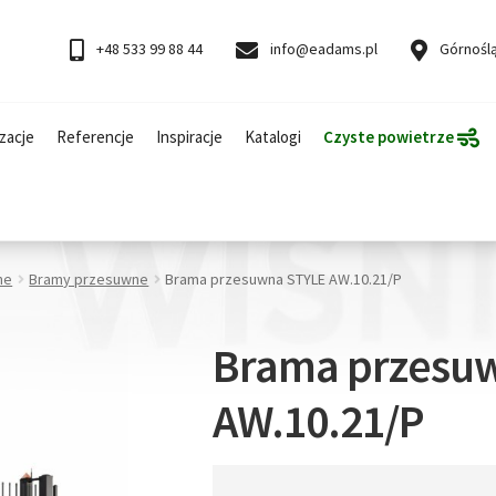
+48 533 99 88 44
info@eadams.pl
Górnoślą
zacje
Referencje
Inspiracje
Katalogi
Czyste powietrze
ne
Bramy przesuwne
Brama przesuwna STYLE AW.10.21/P
Brama przesu
AW.10.21/P