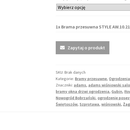
1x
Brama przesuwna STYLE AW.10.21
Zapytaj o produkt
SKU:
Brak danych
Kategorie:
Bramy przesuwne
,
Ogrodzenia
Znaczniki:
adams
,
adams wiśniowski salo
bramy okna drzwi ogrodzenia
,
Gubin
,
Ił
Nowogród Bobrzański
,
ogrodzenie poses
Świętoszów
,
Szprotawa
,
wiśniowski
,
Ża