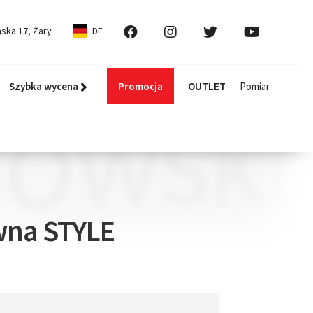
ska 17, Żary
DE
Szybka wycena
Promocja
OUTLET
Pomiar
wna STYLE